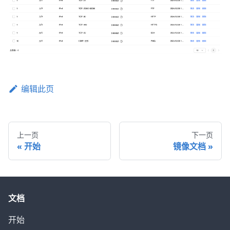
编辑此页
上一页
下一页
开始
镜像文档
文档
开始