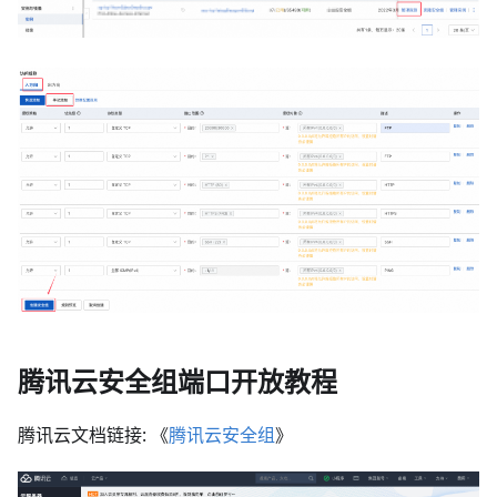
腾讯云安全组端口开放教程
腾讯云文档链接: 《
腾讯云安全组
》