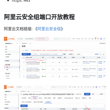
https: 443
阿里云安全组端口开放教程
阿里云文档链接: 《
阿里云安全组
》